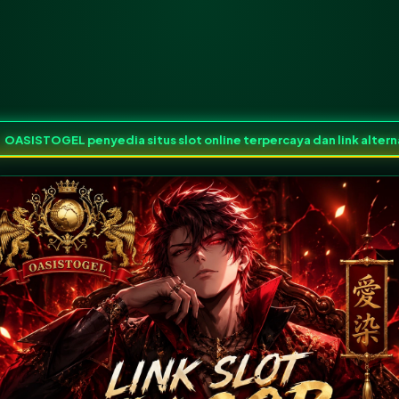
L penyedia situs slot online terpercaya dan link alternatif slot g